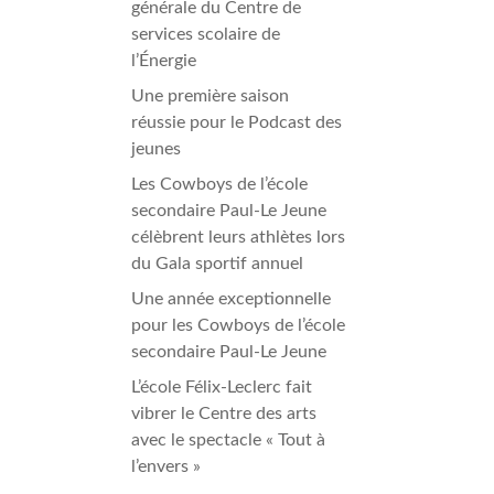
Formation à distance (FAD)
générale du Centre de
Plan d’engagement vers la réussite 2023-2027
Inscription en ligne
services scolaire de
Transport scolaire
l’Énergie
IMPLICATION DES PARENTS
Une première saison
réussie pour le Podcast des
Comité EHDAA
jeunes
Comité de parents
Les Cowboys de l’école
Conseil d’établissement
secondaire Paul-Le Jeune
Participation des parents
célèbrent leurs athlètes lors
du Gala sportif annuel
Une année exceptionnelle
pour les Cowboys de l’école
secondaire Paul-Le Jeune
L’école Félix-Leclerc fait
vibrer le Centre des arts
avec le spectacle « Tout à
l’envers »