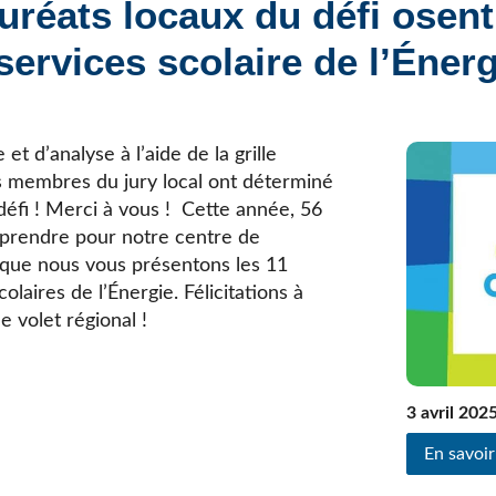
auréats locaux du défi osen
Élèves internationaux
Plaintes et protecteur de l’élève
École forestière de la Tuque
ervices scolaire de l’Énerg
Services complémentaires
Programmes offerts
Élèves internationaux
SOUTIEN AUX PARENTS
Coffre à outils
et d’analyse à l’aide de la grille
École ouverte
es membres du jury local ont déterminé
Enseignement à la maison
défi ! Merci à vous ! Cette année, 56
Intégration linguistique, scolaire et sociale
eprendre pour notre centre de
Parents trucs pédagos et technos
r que nous vous présentons les 11
Programme de formation de l’école québécoise
laires de l’Énergie. Félicitations à
e volet régional !
3 avril 202
En savoir