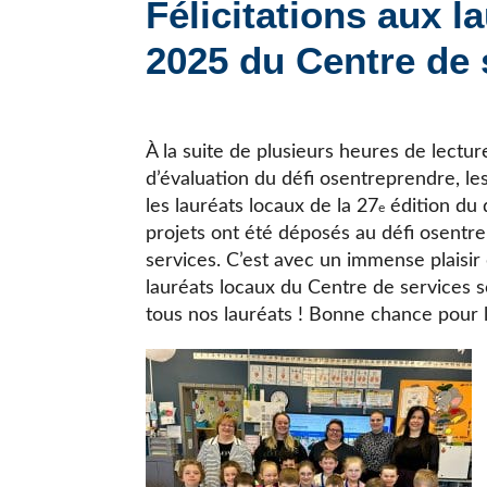
Félicitations aux l
JE CHERCHE UNE ÉCOLE
2025 du Centre de s
À la suite de plusieurs heures de lecture 
d’évaluation du défi osentreprendre, l
les lauréats locaux de la 27
édition du 
e
projets ont été déposés au défi osentr
services. C’est avec un immense plaisi
lauréats locaux du Centre de services sco
tous nos lauréats ! Bonne chance pour l