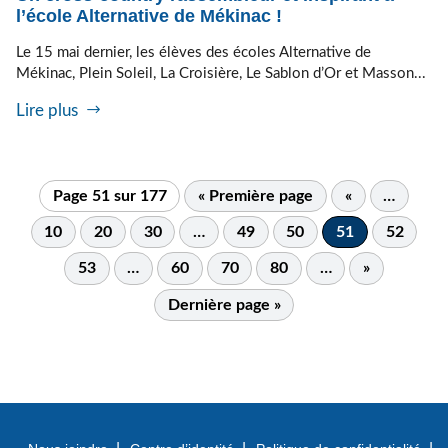
l’école Alternative de Mékinac !
Le 15 mai dernier, les élèves des écoles Alternative de
Mékinac, Plein Soleil, La Croisière, Le Sablon d’Or et Masson...
Lire plus
Page 51 sur 177
« Première page
«
…
10
20
30
…
49
50
51
52
53
…
60
70
80
…
»
Dernière page »