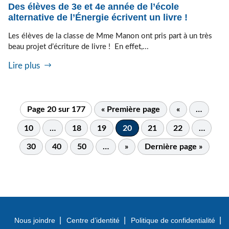
Des élèves de 3e et 4e année de l’école
alternative de l’Énergie écrivent un livre !
Les élèves de la classe de Mme Manon ont pris part à un très
beau projet d’écriture de livre ! En effet,...
Lire plus
Page 20 sur 177
« Première page
«
…
10
…
18
19
20
21
22
…
30
40
50
…
»
Dernière page »
Nous joindre
Centre d’identité
Politique de confidentialité