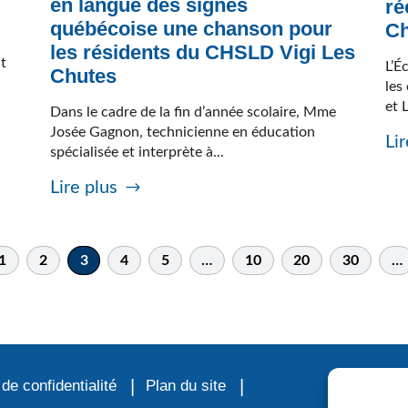
en langue des signes
ré
québécoise une chanson pour
Ch
les résidents du CHSLD Vigi Les
it
L’É
Chutes
les
et 
Dans le cadre de la fin d’année scolaire, Mme
Josée Gagnon, technicienne en éducation
Lir
spécialisée et interprète à...
Lire plus
1
2
3
4
5
…
10
20
30
…
 de confidentialité
Plan du site