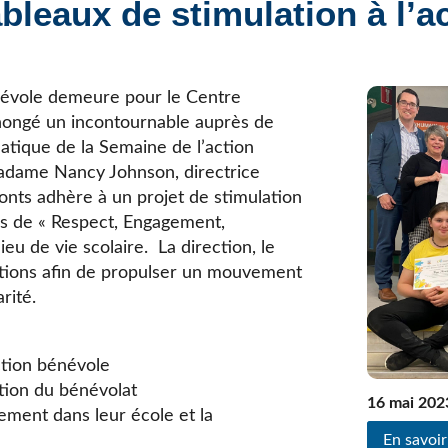
bleaux de stimulation à l’a
Élèves internationaux
Plaintes et protecteur de l’élève
École forestière de la Tuque
Services complémentaires
Programmes offerts
Élèves internationaux
SOUTIEN AUX PARENTS
énévole demeure pour le Centre
nongé un incontournable auprès de
Coffre à outils
matique de la Semaine de l’action
École ouverte
Madame Nancy Johnson, directrice
Enseignement à la maison
onts adhère à un projet de stimulation
Intégration linguistique, scolaire et sociale
urs de « Respect, Engagement,
Parents trucs pédagos et technos
eu de vie scolaire. La direction, le
Programme de formation de l’école québécoise
actions afin de propulser un mouvement
arité.
action bénévole
ation du bénévolat
16 mai 202
lement dans leur école et la
En savoir