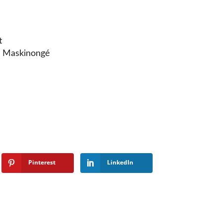
t
e Maskinongé
org
ca
Pinterest
LinkedIn