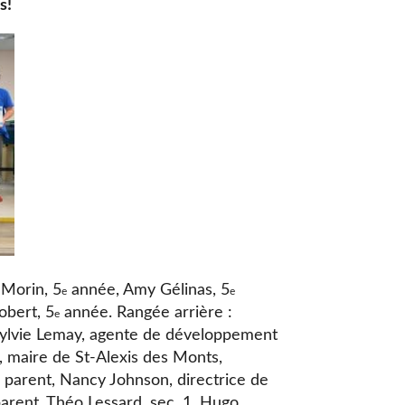
s!
 Morin, 5
année, Amy Gélinas, 5
e
e
bert, 5
année. Rangée arrière :
e
Sylvie Lemay, agente de développement
, maire de St-Alexis des Monts,
, parent, Nancy Johnson, directrice de
parent, Théo Lessard, sec. 1, Hugo