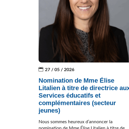
27 / 05 / 2026
Nomination de Mme Élise
Litalien à titre de directrice au
Services éducatifs et
complémentaires (secteur
jeunes)
Nous sommes heureux d’annoncer la
nomination de Mme Élise Litalien à titre de