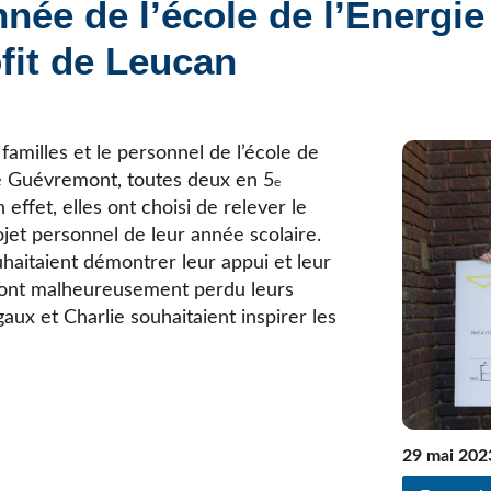
nnée de l’école de l’Énergie 
Élèves internationaux
Plaintes et protecteur de l’élève
École forestière de la Tuque
ofit de Leucan
Services complémentaires
Programmes offerts
Élèves internationaux
SOUTIEN AUX PARENTS
Coffre à outils
 familles et le personnel de l’école de
École ouverte
ie Guévremont, toutes deux en 5
e
Enseignement à la maison
 effet, elles ont choisi de relever le
Intégration linguistique, scolaire et sociale
et personnel de leur année scolaire.
Parents trucs pédagos et technos
ouhaitaient démontrer leur appui et leur
Programme de formation de l’école québécoise
 ont malheureusement perdu leurs
ux et Charlie souhaitaient inspirer les
29 mai 202