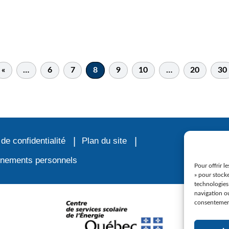
«
…
6
7
8
9
10
…
20
30
 de confidentialité
Plan du site
ignements personnels
Pour offrir l
» pour stocke
technologies
navigation ou
consentement 