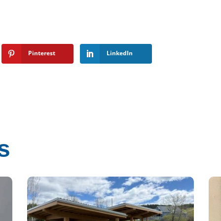
e
Pinterest
LinkedIn
s