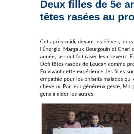
Deux filles de 5e a
JE CHERCHE UNE ÉCOLE
têtes rasées au pr
Cet après-midi, devant les élèves, leurs
l’Énergie, Margaux Bourgouin et Charl
année, se sont fait raser les cheveux. En
Défi têtes rasées de Leucan comme proj
En vivant cette expérience, les filles s
empathie pour les enfants malades qui
cheveux. Par leur généreux geste, Marga
gens à aider les autres.