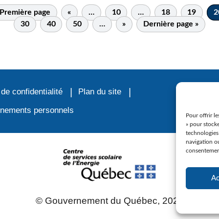
 Première page
«
…
10
…
18
19
2
30
40
50
…
»
Dernière page »
 de confidentialité
Plan du site
ignements personnels
Pour offrir l
» pour stocke
technologies
navigation ou
consentement 
Ac
© Gouvernement du Québec, 2023