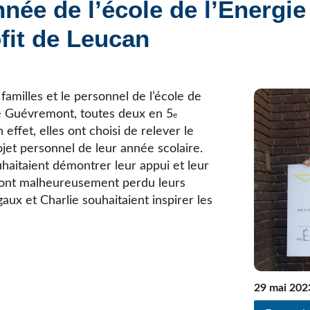
nnée de l’école de l’Énergie 
Élèves internationaux
Plaintes et protecteur de l’élève
École forestière de la Tuque
ofit de Leucan
Services complémentaires
Programmes offerts
Élèves internationaux
SOUTIEN AUX PARENTS
Coffre à outils
 familles et le personnel de l’école de
École ouverte
ie Guévremont, toutes deux en 5
e
Enseignement à la maison
 effet, elles ont choisi de relever le
Intégration linguistique, scolaire et sociale
et personnel de leur année scolaire.
Parents trucs pédagos et technos
ouhaitaient démontrer leur appui et leur
Programme de formation de l’école québécoise
 ont malheureusement perdu leurs
ux et Charlie souhaitaient inspirer les
29 mai 202