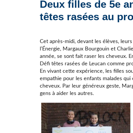
Deux filles de 5e a
JE CHERCHE UNE ÉCOLE
têtes rasées au pr
Cet après-midi, devant les élèves, leurs
l’Énergie, Margaux Bourgouin et Charl
année, se sont fait raser les cheveux. En
Défi têtes rasées de Leucan comme proj
En vivant cette expérience, les filles s
empathie pour les enfants malades qui
cheveux. Par leur généreux geste, Marga
gens à aider les autres.