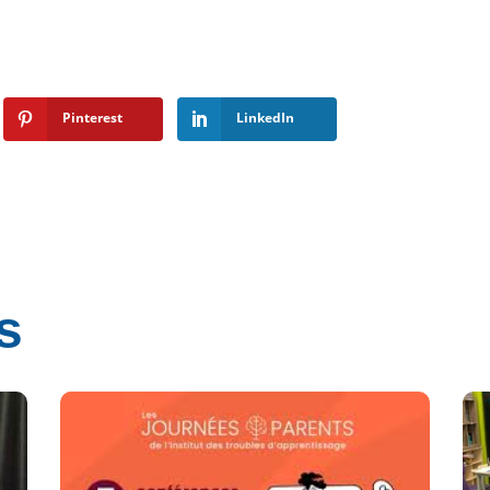
e
Pinterest
LinkedIn
s