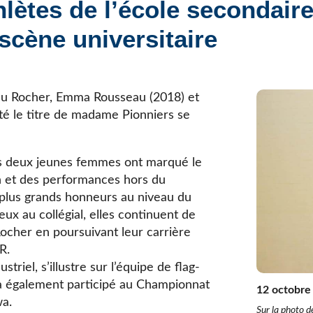
lètes de l’école secondair
Élèves internationaux
Plaintes et protecteur de l’élève
École forestière de la Tuque
scène universitaire
Services complémentaires
Programmes offerts
Élèves internationaux
SOUTIEN AUX PARENTS
Coffre à outils
du Rocher, Emma Rousseau (2018) et
École ouverte
té le titre de madame Pionniers se
Enseignement à la maison
Intégration linguistique, scolaire et sociale
es deux jeunes femmes ont marqué le
Parents trucs pédagos et technos
n et des performances hors du
Programme de formation de l’école québécoise
 plus grands honneurs au niveau du
ux au collégial, elles continuent de
 Rocher en poursuivant leur carrière
R.
riel, s’illustre sur l’équipe de flag-
le a également participé au Championnat
12 octobre
wa.
Sur la photo 