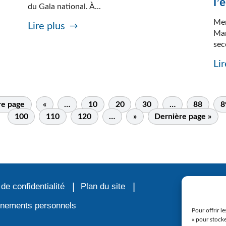
l’
du Gala national. À...
Mer
Lire plus
Mar
sec
Lir
re page
«
…
10
20
30
…
88
8
100
110
120
…
»
Dernière page »
 de confidentialité
Plan du site
ignements personnels
Pour offrir l
» pour stocke