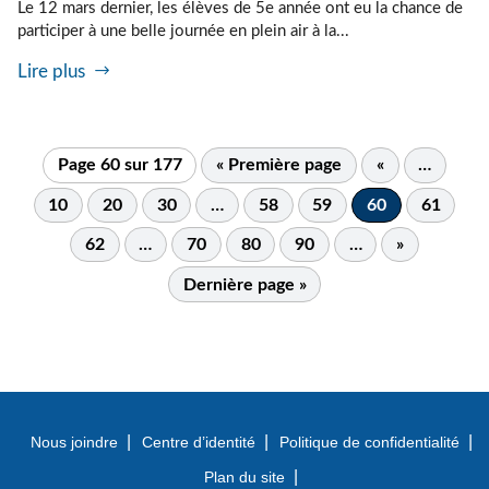
Le 12 mars dernier, les élèves de 5e année ont eu la chance de
participer à une belle journée en plein air à la...
Lire plus
Page 60 sur 177
« Première page
«
…
10
20
30
…
58
59
60
61
62
…
70
80
90
…
»
Dernière page »
Nous joindre
Centre d’identité
Politique de confidentialité
Plan du site