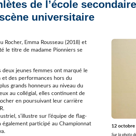
lètes de l’école secondair
Élèves internationaux
Plaintes et protecteur de l’élève
École forestière de la Tuque
scène universitaire
Services complémentaires
Programmes offerts
Élèves internationaux
SOUTIEN AUX PARENTS
Coffre à outils
du Rocher, Emma Rousseau (2018) et
École ouverte
té le titre de madame Pionniers se
Enseignement à la maison
Intégration linguistique, scolaire et sociale
es deux jeunes femmes ont marqué le
Parents trucs pédagos et technos
n et des performances hors du
Programme de formation de l’école québécoise
 plus grands honneurs au niveau du
ux au collégial, elles continuent de
 Rocher en poursuivant leur carrière
R.
riel, s’illustre sur l’équipe de flag-
le a également participé au Championnat
12 octobre
wa.
Sur la photo 