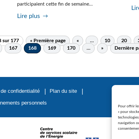
participaient cette fin de semaine...
Lir
Lire plus
 sur 177
« Première page
«
…
10
20
167
168
169
170
…
»
Dernière p
 de confidentialité
Plan du site
ignements personnels
Pour offrir l
» pour stocke
technologies
navigation ou
consentement 