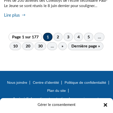
Près de 200 athlètes des Cowboys de l’école secondaire Paul-
Le Jeune se sont réunis le 8 juin dernier pour souligner...
Lire plus
Page 1 sur 177
1
2
3
4
5
…
10
20
30
…
»
Dernière page »
Nous joindre
Centre d’identité
Politique de confidentialité
Plan du site
Accès à l’information et protection des renseignements
personnels
Gérer le consentement