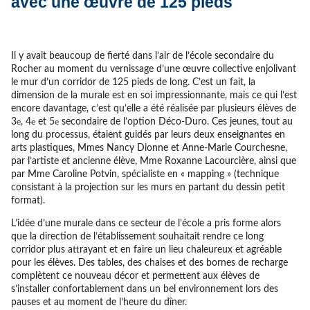
avec une œuvre de 125 pieds
Il y avait beaucoup de fierté dans l’air de l’école secondaire du
Rocher au moment du vernissage d’une œuvre collective enjolivant
le mur d’un corridor de 125 pieds de long. C’est un fait, la
dimension de la murale est en soi impressionnante, mais ce qui l’est
encore davantage, c’est qu’elle a été réalisée par plusieurs élèves de
3
, 4
et 5
secondaire de l’option Déco-Duro. Ces jeunes, tout au
e
e
e
long du processus, étaient guidés par leurs deux enseignantes en
arts plastiques, Mmes Nancy Dionne et Anne-Marie Courchesne,
par l’artiste et ancienne élève, Mme Roxanne Lacourcière, ainsi que
par Mme Caroline Potvin, spécialiste en « mapping » (technique
consistant à la projection sur les murs en partant du dessin petit
format).
L’idée d’une murale dans ce secteur de l’école a pris forme alors
que la direction de l’établissement souhaitait rendre ce long
corridor plus attrayant et en faire un lieu chaleureux et agréable
pour les élèves. Des tables, des chaises et des bornes de recharge
complètent ce nouveau décor et permettent aux élèves de
s’installer confortablement dans un bel environnement lors des
pauses et au moment de l’heure du dîner.