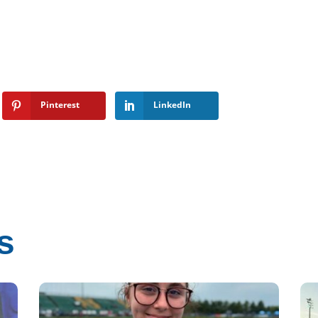
Pinterest
LinkedIn
s