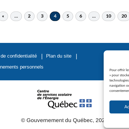
«
…
2
3
4
5
6
…
10
20
 de confidentialité
Plan du site
ignements personnels
Pour offrir l
» pour stocke
technologies
navigation ou
consentement 
Ac
© Gouvernement du Québec, 2023