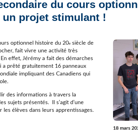
econdaire du cours optionne
Élèves internationaux
Plaintes et protecteur de l’élève
École forestière de la Tuque
à un projet stimulant !
Services complémentaires
Programmes offerts
Élèves internationaux
SOUTIEN AUX PARENTS
Coffre à outils
urs optionnel histoire du 20
siècle de
e
École ouverte
her, fait vivre une activité très
Enseignement à la maison
 En effet, Jérémy a fait des démarches
Intégration linguistique, scolaire et sociale
i a prêté gratuitement 16 panneaux
Parents trucs pédagos et technos
ndiale impliquant des Canadiens qui
Programme de formation de l’école québécoise
ole.
ir des informations à travers la
 sujets présentés. Il s’agit d’une
 les élèves dans leurs apprentissages.
18 mars 20