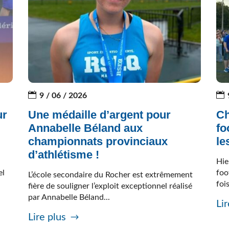
9 / 06 / 2026
ur
Une médaille d’argent pour
Ch
Annabelle Béland aux
fo
championnats provinciaux
le
d’athlétisme !
Hie
el
foo
L’école secondaire du Rocher est extrêmement
fois
fière de souligner l’exploit exceptionnel réalisé
par Annabelle Béland...
Lir
Lire plus