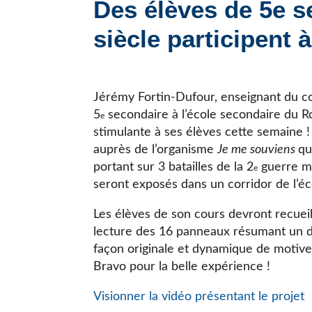
Des élèves de 5e s
JE CHERCHE UNE ÉCOLE
siècle participent 
Jérémy Fortin-Dufour, enseignant du co
5
secondaire à l’école secondaire du Roc
e
stimulante à ses élèves cette semaine !
auprès de l’organisme
Je me souviens
qu
portant sur 3 batailles de la 2
guerre mo
e
seront exposés dans un corridor de l’éc
Les élèves de son cours devront recueill
lecture des 16 panneaux résumant un des
façon originale et dynamique de motiver
Bravo pour la belle expérience !
Visionner la vidéo présentant le projet