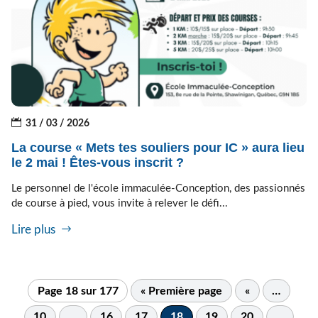
31 / 03 / 2026
La course « Mets tes souliers pour IC » aura lieu
le 2 mai ! Êtes-vous inscrit ?
Le personnel de l'école immaculée-Conception, des passionnés
de course à pied, vous invite à relever le défi...
Lire plus
Page 18 sur 177
« Première page
«
…
10
…
16
17
18
19
20
…