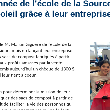
nnée de l’école de la Sourc
Élèves internationaux
Plaintes et protecteur de l’élève
École forestière de la Tuque
leil grâce à leur entrepris
Services complémentaires
Programmes offerts
Élèves internationaux
SOUTIEN AUX PARENTS
Coffre à outils
École ouverte
e M. Martin Giguère de l’école de la
Enseignement à la maison
usieurs mois en lançant leur entreprise
Intégration linguistique, scolaire et sociale
s sacs de compost fabriqués à partir
Parents trucs pédagos et technos
 aux profits amassés par la vente
Programme de formation de l’école québécoise
 remis aujourd’hui un chèque de 1300 $
 leur tient à coeur.
on pour déterminer la mission de leur
riquer des sacs de compost à partir de
it de faciliter la vie des personnes qui