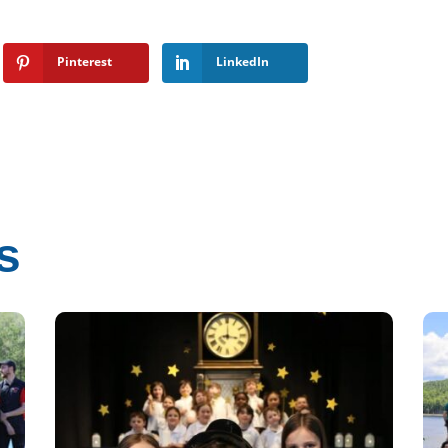
Pinterest
LinkedIn
s