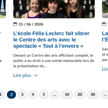
15 / 06 / 2026
r
L’école Félix-Leclerc fait vibrer
La
le Centre des arts avec le
l’
spectacle « Tout à l’envers »
Sam
et 
Devant un Centre des arts affichant complet, le
par
re
public a eu droit à une soirée mémorable lors de
la présentation du...
Lir
Lire plus
1
2
3
4
5
…
10
20
30
…