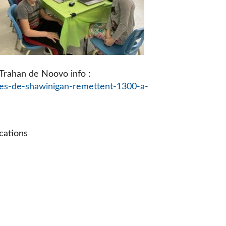
e Trahan de Noovo info :
ves-de-shawinigan-remettent-1300-a-
cations
e