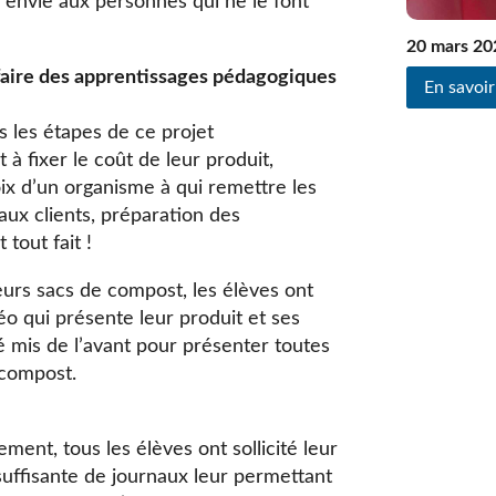
envie aux personnes qui ne le font
20 mars 20
faire des apprentissages pédagogiques
En savoir
s les étapes de ce projet
à fixer le coût de leur produit,
oix d’un organisme à qui remettre les
 aux clients, préparation des
tout fait !
urs sacs de compost, les élèves ont
éo qui présente leur produit et ses
é mis de l’avant pour présenter toutes
de compost.
ment, tous les élèves ont sollicité leur
suffisante de journaux leur permettant