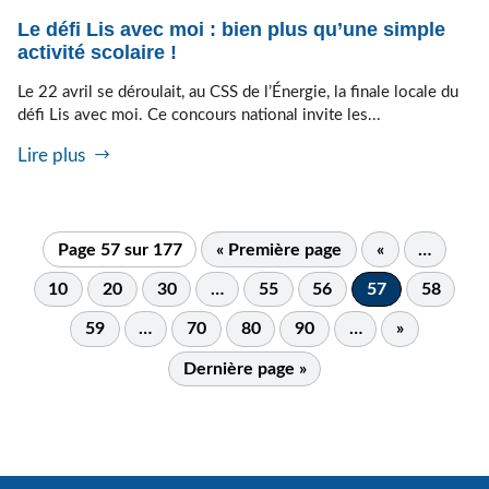
Le défi Lis avec moi : bien plus qu’une simple
activité scolaire !
Le 22 avril se déroulait, au CSS de l’Énergie, la finale locale du
défi Lis avec moi. Ce concours national invite les...
Lire plus
Page 57 sur 177
« Première page
«
…
10
20
30
…
55
56
57
58
59
…
70
80
90
…
»
Dernière page »