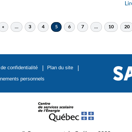
Lir
«
…
3
4
5
6
7
…
10
20
 de confidentialité
Plan du site
ignements personnels