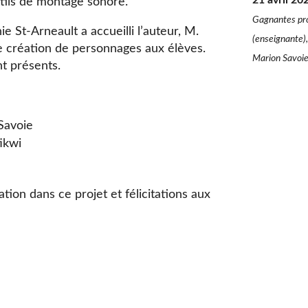
21 avril 20
outils de montage sonore.
Gagnantes proj
ie St-Arneault a accueilli l’auteur, M.
(enseignante),
de création de personnages aux élèves.
Marion Savoie
nt présents.
 Savoie
tikwi
ation dans ce projet et félicitations aux