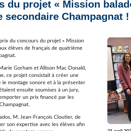
 du projet « Mission balad
Élèves internationaux
Plaintes et protecteur de l’élève
École forestière de la Tuque
le secondaire Champagnat !
Services complémentaires
Programmes offerts
Élèves internationaux
SOUTIEN AUX PARENTS
Coffre à outils
 prix du concours du projet « Mission
École ouverte
 aux élèves de français de quatrième
Enseignement à la maison
pagnat.
Intégration linguistique, scolaire et sociale
Marie Gorham et Allison Mac Donald,
Parents trucs pédagos et technos
ue, ce projet consistait à créer une
Programme de formation de l’école québécoise
ire le montage sonore et à la présenter
taient ensuite soumises à un jury,
emporter un prix financé par les
e Champagnat.
ados, M. Jean-François Cloutier, de
r son expertise avec les élèves afin