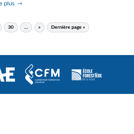
e plus
30
…
»
Dernière page »