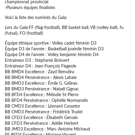
championnat provincial
-Plusieurs équipes finalistes
Voici la liste des nominés du Gala:
Lors du Gala:FF (flag-football), BB basket-ball, VB (volley-ball), fu
(futsal), FO (football)
Équipe éthique sportive : Volley cadet féminin D3
Équipe D3 de l’année : Basketball juvénile féminin D3
Équipe D4 de l’année : Volley benjamin féminin D4
Entraineur D3 : Stéphanie Boisvert
Entraineur D4 : Jean-François Flageole
BB BMD4 Excellence : Zayd Bensdira
BB BMD4 Persévérance : Alexis Lahaie
BB BMD3 Excellence : Émile G. Gélinas
BB BMD3 Persévérance : Nataël Gignac
BB BFD4 Excellence : Mélodie St-Pierre
BB BFD4 Persévérance : Ophélie Normandin
BB CMD3 Excellence : Léonard Cossette
BB CMD3 Persévérance : Frédérick Trudel
BB CFD3 Excellence : Élisabeth Gervais
BB CFD3 Persévérance : Adélie Herbert
BB JMD3 Excellence : Marc-Antoine Michaud
FF BFD4 Excellence : Mariane Vincent