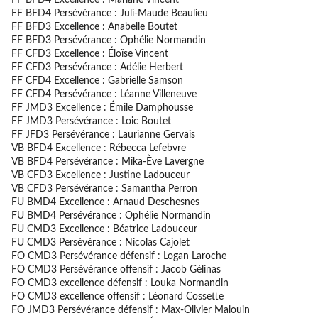
FF BFD4 Persévérance : Juli-Maude Beaulieu
FF BFD3 Excellence : Anabelle Boutet
FF BFD3 Persévérance : Ophélie Normandin
FF CFD3 Excellence : Éloïse Vincent
FF CFD3 Persévérance : Adélie Herbert
FF CFD4 Excellence : Gabrielle Samson
FF CFD4 Persévérance : Léanne Villeneuve
FF JMD3 Excellence : Émile Damphousse
FF JMD3 Persévérance : Loic Boutet
FF JFD3 Persévérance : Laurianne Gervais
VB BFD4 Excellence : Rébecca Lefebvre
VB BFD4 Persévérance : Mika-Ève Lavergne
VB CFD3 Excellence : Justine Ladouceur
VB CFD3 Persévérance : Samantha Perron
FU BMD4 Excellence : Arnaud Deschesnes
FU BMD4 Persévérance : Ophélie Normandin
FU CMD3 Excellence : Béatrice Ladouceur
FU CMD3 Persévérance : Nicolas Cajolet
FO CMD3 Persévérance défensif : Logan Laroche
FO CMD3 Persévérance offensif : Jacob Gélinas
FO CMD3 excellence défensif : Louka Normandin
FO CMD3 excellence offensif : Léonard Cossette
FO JMD3 Persévérance défensif : Max-Olivier Malouin