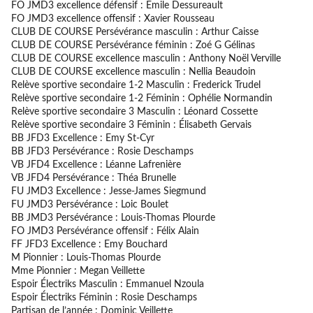
FO JMD3 excellence défensif : Émile Dessureault
FO JMD3 excellence offensif : Xavier Rousseau
CLUB DE COURSE Persévérance masculin : Arthur Caisse
CLUB DE COURSE Persévérance féminin : Zoé G Gélinas
CLUB DE COURSE excellence masculin : Anthony Noël Verville
CLUB DE COURSE excellence masculin : Nellia Beaudoin
Relève sportive secondaire 1-2 Masculin : Frederick Trudel
Relève sportive secondaire 1-2 Féminin : Ophélie Normandin
Relève sportive secondaire 3 Masculin : Léonard Cossette
Relève sportive secondaire 3 Féminin : Élisabeth Gervais
BB JFD3 Excellence : Emy St-Cyr
BB JFD3 Persévérance : Rosie Deschamps
VB JFD4 Excellence : Léanne Lafrenière
VB JFD4 Persévérance : Théa Brunelle
FU JMD3 Excellence : Jesse-James Siegmund
FU JMD3 Persévérance : Loic Boulet
BB JMD3 Persévérance : Louis-Thomas Plourde
FO JMD3 Persévérance offensif : Félix Alain
FF JFD3 Excellence : Emy Bouchard
M Pionnier : Louis-Thomas Plourde
Mme Pionnier : Megan Veillette
Espoir Électriks Masculin : Emmanuel Nzoula
Espoir Électriks Féminin : Rosie Deschamps
Partisan de l’année : Dominic Veillette