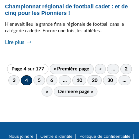
Championnat régional de football cadet : et de
cinq pour les Pionniers !
Hier avait lieu la grande finale régionale de football dans la
catégorie cadette. Encore une fois, les athlètes...
Lire plus
Page 4 sur 177
« Première page
«
…
2
3
4
5
6
…
10
20
30
…
»
Dernière page »
Nous joindre
Centre d’identité
Politique de confidentialité